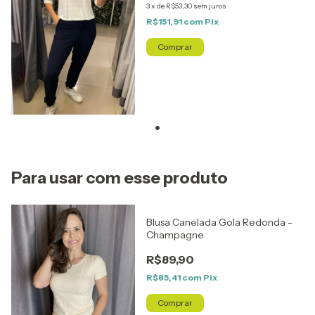
3
x
de
R$53,30
sem juros
R$151,91
com
Pix
Comprar
Para usar com esse produto
Blusa Canelada Gola Redonda -
Champagne
R$89,90
R$85,41
com
Pix
Comprar