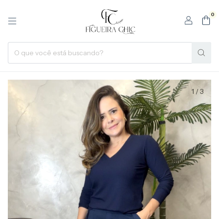
0
1
/
3