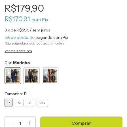
R$179,90
R$170,91
com
Pix
3
x de
R$59,97
sem juros
5% de desconto
pagando com Pix
Não acumulável com outras promoções
Ver mais detalhes
Cor:
Marinho
Tamanho:
P
P
M
G
GG